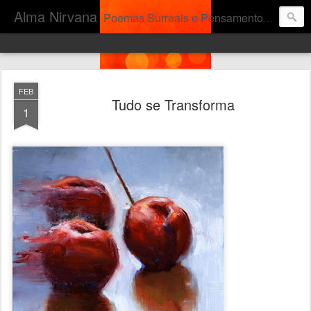
Alma Nirvana
Poemas Surreais e Pensamentos Complexos...
FEB
Tudo se Transforma
1